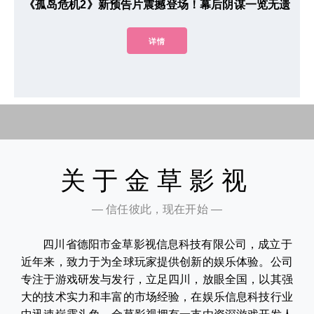
《孤岛危机2》新预告片震撼登场！幕后阴谋一览无遗
详情
关于金草影视
— 信任彼此，现在开始 —
四川省德阳市金草影视信息科技有限公司，成立于
近年来，致力于为全球玩家提供创新的娱乐体验。公司
专注于游戏研发与发行，立足四川，放眼全国，以其强
大的技术实力和丰富的市场经验，在娱乐信息科技行业