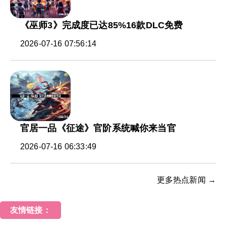
《巫师3》完成度已达85%16款DLC免费
2026-07-16 07:56:14
官居一品《征途》官阶系统喊你来当官
2026-07-16 06:33:49
更多热点新闻 →
友情链接：