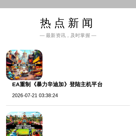
热点新闻
— 最新资讯，及时掌握 —
EA重制《暴力辛迪加》登陆主机平台
2026-07-21 03:38:24