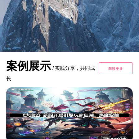
案例展示
/
实践分享，共同成
阅读更多
长